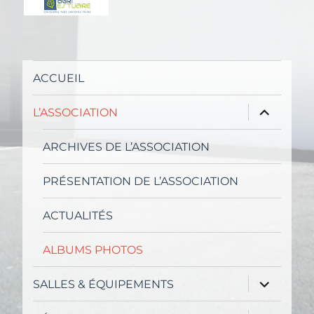
ACCUEIL
ouvrir
L’ASSOCIATION
le
sous-
menu
ARCHIVES DE L’ASSOCIATION
PRÉSENTATION DE L’ASSOCIATION
ACTUALITÉS
ALBUMS PHOTOS
ouvrir
SALLES & ÉQUIPEMENTS
le
sous-
menu