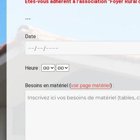
Êtes-vous adhérent à l'association "Foyer Rural
---
Date :
Heure :
:
Besoins en matériel (
voir page matériel
) :